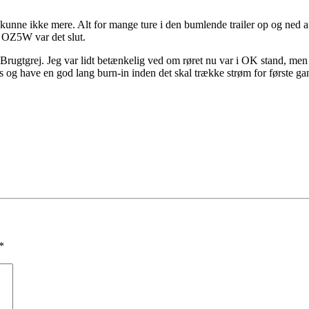
unne ikke mere. Alt for mange ture i den bumlende trailer op og ned 
ed OZ5W var det slut.
gtgrej. Jeg var lidt betænkelig ved om røret nu var i OK stand, men e
 og have en god lang burn-in inden det skal trække strøm for første 
*