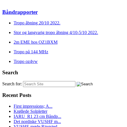
Båndrapporter
Tropo åbning 20/10 2022.
Stor og langvarig tropo åbning 4/10-5/10 2022.
2m EME hos OZ1BXM
Tropo på 144 MHz
Tropo oz4vw
Search
Search for:
Recent Posts
First impressions; A...
Krøllede Solpletter
IARU_R1 23 cm Båndp...
Det nordiske VUSHF m...
VUSHF-møde Ringsted...