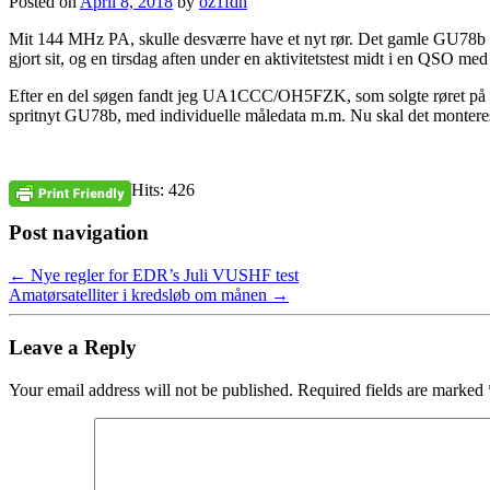
Posted on
April 8, 2018
by
oz1fdh
Mit 144 MHz PA, skulle desværre have et nyt rør. Det gamle GU78b k
gjort sit, og en tirsdag aften under en aktivitetstest midt i en QSO m
Efter en del søgen fandt jeg UA1CCC/OH5FZK, som solgte røret på Bru
spritnyt GU78b, med individuelle måledata m.m. Nu skal det monteres
Hits: 426
Post navigation
←
Nye regler for EDR’s Juli VUSHF test
Amatørsatelliter i kredsløb om månen
→
Leave a Reply
Your email address will not be published.
Required fields are marked