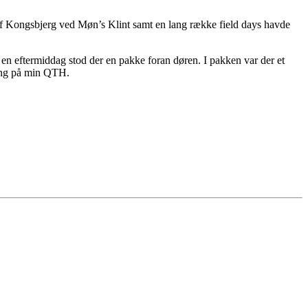
af Kongsbjerg ved Møn’s Klint samt en lang række field days havde
n eftermiddag stod der en pakke foran døren. I pakken var der et
gang på min QTH.