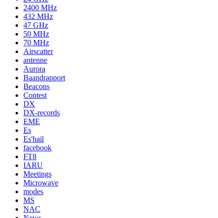
2400 MHz
432 MHz
47 GHz
50 MHz
70 MHz
Airscatter
antenne
Aurora
Baandrapport
Beacons
Contest
DX
DX-records
EME
Es
Es'hail
facebook
FT8
IARU
Meetings
Microwave
modes
MS
NAC
News