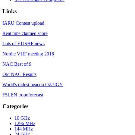
Links
IARU Contest upload
Real time claimed score
Lots of VUSHF news
Nordic VHF meeting 2016
NAC Best of 9
Old NAC Results
World's oldest beacon OZ7IGY
F5LEN tropoforecast
Categories
10 GHz
1296 MHz
144 MHz
24 GHz