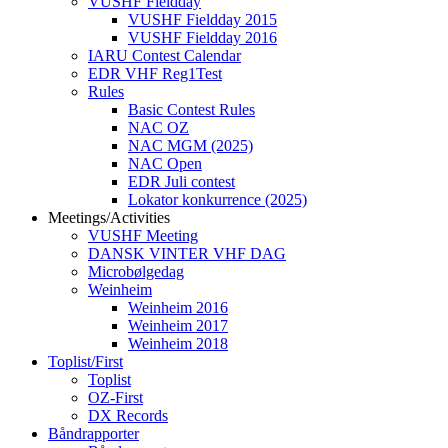
VUSHF Fieldday
VUSHF Fieldday 2015
VUSHF Fieldday 2016
IARU Contest Calendar
EDR VHF Reg1Test
Rules
Basic Contest Rules
NAC OZ
NAC MGM (2025)
NAC Open
EDR Juli contest
Lokator konkurrence (2025)
Meetings/Activities
VUSHF Meeting
DANSK VINTER VHF DAG
Microbølgedag
Weinheim
Weinheim 2016
Weinheim 2017
Weinheim 2018
Toplist/First
Toplist
OZ-First
DX Records
Båndrapporter