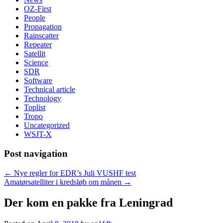
OZ-First
People
Propagation
Rainscatter
Repeater
Satellit
Science
SDR
Software
Technical article
Technology
Toplist
Tropo
Uncategorized
WSJT-X
Post navigation
←
Nye regler for EDR’s Juli VUSHF test
Amatørsatelliter i kredsløb om månen
→
Der kom en pakke fra Leningrad