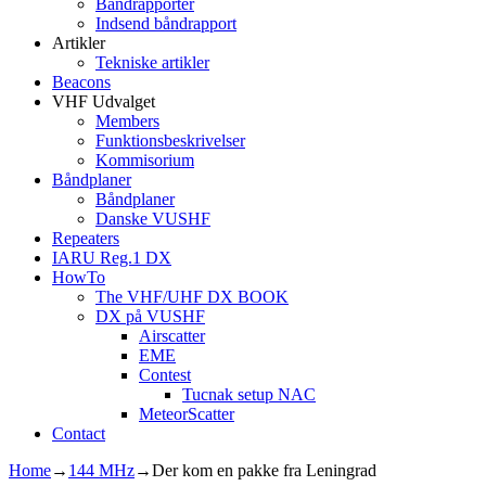
Båndrapporter
Indsend båndrapport
Artikler
Tekniske artikler
Beacons
VHF Udvalget
Members
Funktionsbeskrivelser
Kommisorium
Båndplaner
Båndplaner
Danske VUSHF
Repeaters
IARU Reg.1 DX
HowTo
The VHF/UHF DX BOOK
DX på VUSHF
Airscatter
EME
Contest
Tucnak setup NAC
MeteorScatter
Contact
Home
→
144 MHz
→
Der kom en pakke fra Leningrad