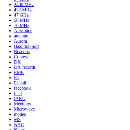
2400 MHz
432 MHz
47 GHz
50 MHz
70 MHz
Airscatter
antenne
Aurora
Baandrapport
Beacons
Contest
DX
DX-records
EME
Es
Es'hail
facebook
FT8
IARU
Meetings
Microwave
modes
MS
NAC
News