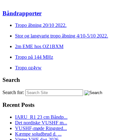
Båndrapporter
Tropo åbning 20/10 2022.
Stor og langvarig tropo åbning 4/10-5/10 2022.
2m EME hos OZ1BXM
Tropo på 144 MHz
Tropo oz4vw
Search
Search for:
Recent Posts
IARU_R1 23 cm Båndp...
Det nordiske VUSHF m...
VUSHF-møde Ringsted...
Kæmpe soludbrud d. ...
Vinter VHF dag 2026 ...