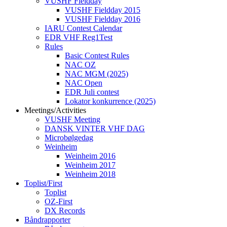
VUSHF Fieldday
VUSHF Fieldday 2015
VUSHF Fieldday 2016
IARU Contest Calendar
EDR VHF Reg1Test
Rules
Basic Contest Rules
NAC OZ
NAC MGM (2025)
NAC Open
EDR Juli contest
Lokator konkurrence (2025)
Meetings/Activities
VUSHF Meeting
DANSK VINTER VHF DAG
Microbølgedag
Weinheim
Weinheim 2016
Weinheim 2017
Weinheim 2018
Toplist/First
Toplist
OZ-First
DX Records
Båndrapporter