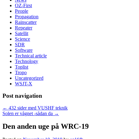
OZ-First
People
Propagation
Rainscatter
Repeater
Satellit
Science
SDR
Software
Technical article
Technology
Toplist
Tropo
Uncategorized
WSJT-X
Post navigation
←
432 sider med VUSHF teknik
Solen er vågnet -sådan da
→
Den anden uge på WRC-19