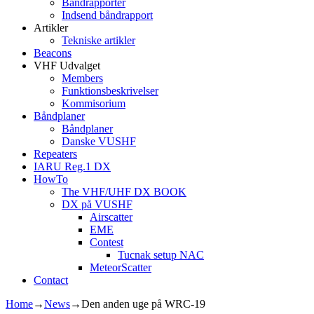
Båndrapporter
Indsend båndrapport
Artikler
Tekniske artikler
Beacons
VHF Udvalget
Members
Funktionsbeskrivelser
Kommisorium
Båndplaner
Båndplaner
Danske VUSHF
Repeaters
IARU Reg.1 DX
HowTo
The VHF/UHF DX BOOK
DX på VUSHF
Airscatter
EME
Contest
Tucnak setup NAC
MeteorScatter
Contact
Home
→
News
→
Den anden uge på WRC-19