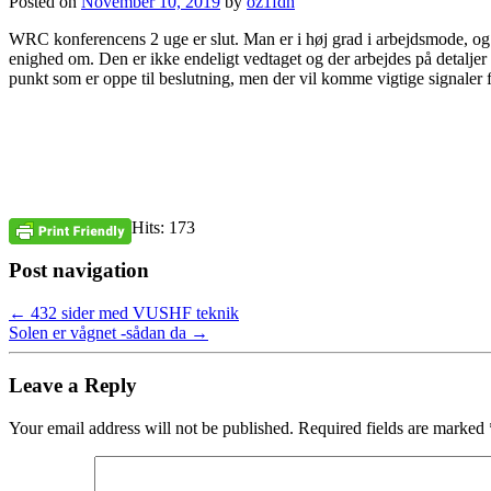
Posted on
November 10, 2019
by
oz1fdh
WRC konferencens 2 uge er slut. Man er i høj grad i arbejdsmode, og 
enighed om. Den er ikke endeligt vedtaget og der arbejdes på detaljer
punkt som er oppe til beslutning, men der vil komme vigtige signale
Hits: 173
Post navigation
←
432 sider med VUSHF teknik
Solen er vågnet -sådan da
→
Leave a Reply
Your email address will not be published.
Required fields are marked