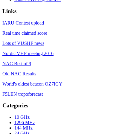
Links
IARU Contest upload
Real time claimed score
Lots of VUSHF news
Nordic VHF meeting 2016
NAC Best of 9
Old NAC Results
World's oldest beacon OZ7IGY
F5LEN tropoforecast
Categories
10 GHz
1296 MHz
144 MHz
24 GHz