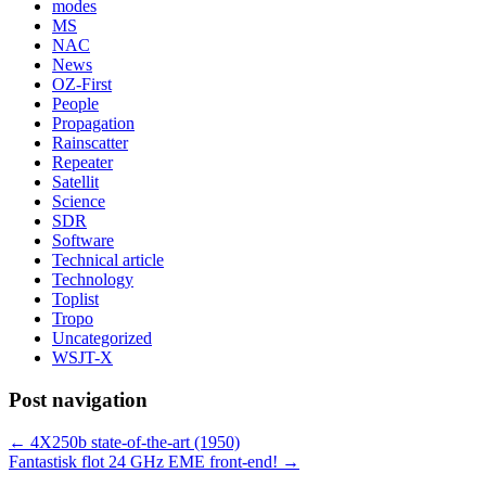
modes
MS
NAC
News
OZ-First
People
Propagation
Rainscatter
Repeater
Satellit
Science
SDR
Software
Technical article
Technology
Toplist
Tropo
Uncategorized
WSJT-X
Post navigation
←
4X250b state-of-the-art (1950)
Fantastisk flot 24 GHz EME front-end!
→