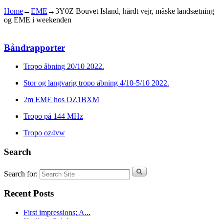
Home
→
EME
→
3Y0Z Bouvet Island, hårdt vejr, måske landsætning
og EME i weekenden
Båndrapporter
Tropo åbning 20/10 2022.
Stor og langvarig tropo åbning 4/10-5/10 2022.
2m EME hos OZ1BXM
Tropo på 144 MHz
Tropo oz4vw
Search
Search for:
Recent Posts
First impressions; A...