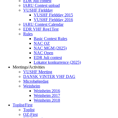
EDR Juli contest
IARU Contest upload
VUSHF Fieldday
VUSHF Fieldday 2015
VUSHF Fieldday 2016
IARU Contest Calendar
EDR VHF Reg1Test
Rules
Basic Contest Rules
NAC OZ
NAC MGM (2025)
NAC Open
EDR Juli contest
Lokator konkurrence (2025)
Meetings/Activities
VUSHF Meeting
DANSK VINTER VHF DAG
Microbølgedag
Weinheim
Weinheim 2016
Weinheim 2017
Weinheim 2018
Toplist/First
Toplist
OZ-First