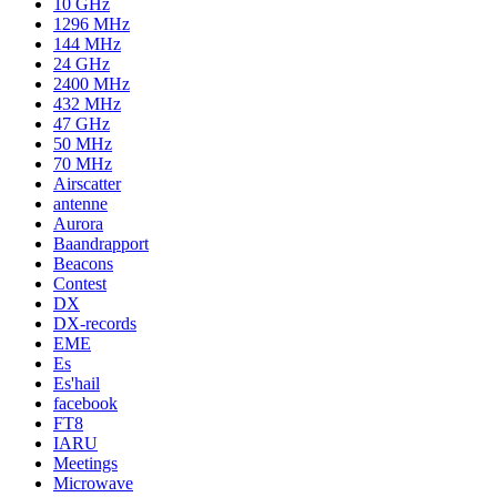
10 GHz
1296 MHz
144 MHz
24 GHz
2400 MHz
432 MHz
47 GHz
50 MHz
70 MHz
Airscatter
antenne
Aurora
Baandrapport
Beacons
Contest
DX
DX-records
EME
Es
Es'hail
facebook
FT8
IARU
Meetings
Microwave