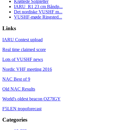
Krøllede Solpletter
IARU_R1 23 cm Båndp...
Det nordiske VUSHF m...
VUSHF-møde Ringsted...
Links
IARU Contest upload
Real time claimed score
Lots of VUSHF news
Nordic VHF meeting 2016
NAC Best of 9
Old NAC Results
World's oldest beacon OZ7IGY
F5LEN tropoforecast
Categories