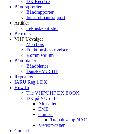
DX Records
Båndrapporter
Båndrapporter
Indsend båndrapport
Artikler
Tekniske artikler
Beacons
VHF Udvalget
Members
Funktionsbeskrivelser
Kommisorium
Båndplaner
Båndplaner
Danske VUSHF
Repeaters
IARU Reg.1 DX
HowTo
The VHF/UHF DX BOOK
DX på VUSHF
Airscatter
EME
Contest
Tucnak setup NAC
MeteorScatter
Contact