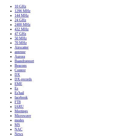
10 GHz
1296 MHz
144 MHz
24 GHz
2400 MHz
432 MHz
47 GHz
50 MHz
70 MHz
Airscatter
antenne
Aurora
Baandrapport
Beacons
Contest
DX
DX-records
EME
Es
Es'hail
facebook
FT8
IARU
Meetings
Microwave
modes
MS
NAC
News