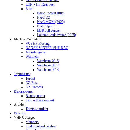
IARU Contest Calendar
EDR VHF Reg1Test
Rules
Basic Contest Rules
NAC OZ
NAC MGM (2025)
NAC Open
EDR Juli contest
Lokator konkurrence (2025)
Meetings/Activities
VUSHF Meeting
DANSK VINTER VHF DAG
Microbølgedag
Weinheim
Weinheim 2016
Weinheim 2017
Weinheim 2018
Toplist/First
Toplist
OZ-First
DX Records
Båndrapporter
Båndrapporter
Indsend båndrapport
Artikler
Tekniske artikler
Beacons
VHF Udvalget
Members
Funktionsbeskrivelser