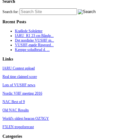
Search
Search for:
Recent Posts
Krøllede Solpletter
IARU_R1 23 cm Båndp...
Det nordiske VUSHF m...
VUSHF-møde Ringsted...
Kæmpe soludbrud d. ...
Links
IARU Contest upload
Real time claimed score
Lots of VUSHF news
Nordic VHF meeting 2016
NAC Best of 9
Old NAC Results
World's oldest beacon OZ7IGY
F5LEN tropoforecast
Categories