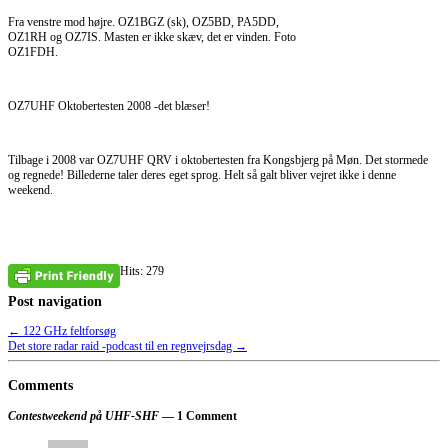
Fra venstre mod højre. OZ1BGZ (sk), OZ5BD, PA5DD,
OZ1RH og OZ7IS. Masten er ikke skæv, det er vinden. Foto
OZ1FDH.
OZ7UHF Oktobertesten 2008 -det blæser!
Tilbage i 2008 var OZ7UHF QRV i oktobertesten fra Kongsbjerg på Møn. Det stormede
og regnede! Billederne taler deres eget sprog. Helt så galt bliver vejret ikke i denne
weekend.
Hits: 279
Post navigation
←
122 GHz feltforsøg
Det store radar raid -podcast til en regnvejrsdag
→
Comments
Contestweekend på UHF-SHF
— 1 Comment