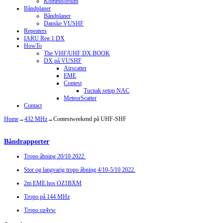
Kommisorium
Båndplaner
Båndplaner
Danske VUSHF
Repeaters
IARU Reg.1 DX
HowTo
The VHF/UHF DX BOOK
DX på VUSHF
Airscatter
EME
Contest
Tucnak setup NAC
MeteorScatter
Contact
Home
→
432 MHz
→
Contestweekend på UHF-SHF
Båndrapporter
Tropo åbning 20/10 2022.
Stor og langvarig tropo åbning 4/10-5/10 2022.
2m EME hos OZ1BXM
Tropo på 144 MHz
Tropo oz4vw