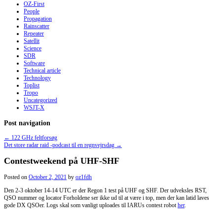
OZ-First
People
Propagation
Rainscatter
Repeater
Satellit
Science
SDR
Software
Technical article
Technology
Toplist
Tropo
Uncategorized
WSJT-X
Post navigation
←
122 GHz feltforsøg
Det store radar raid -podcast til en regnvejrsdag
→
Contestweekend på UHF-SHF
Posted on
October 2, 2021
by
oz1fdh
Den 2-3 oktober 14-14 UTC er der Regon 1 test på UHF og SHF. Der udveksles RST,
QSO nummer og locator Forholdene ser ikke ud til at være i top, men der kan latid laves
gode DX QSOer. Logs skal som vanligt uploades til IARUs contest robot
her
.