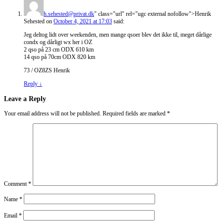
h.sehested@privat.dk
" class="url" rel="ugc external nofollow">Henrik
Sehested
on
October 4, 2021 at 17:03
said:
Jeg deltog lidt over weekenden, men mange qsoer blev det ikke til, meget dårlige
condx og dårligt wx her i OZ
2 qso på 23 cm ODX 610 km
14 qso på 70cm ODX 820 km
73 / OZ8ZS Henrik
Reply
↓
Leave a Reply
Your email address will not be published.
Required fields are marked
*
Comment
*
Name
*
Email
*