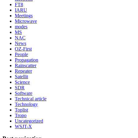
FT8
IARU
Meetings
Microwave
modes
MS
NAC
News
OZ-First
People
Propagation
Rainscatter
Repeater
Satellit
Science
SDR
Software
Technical article
Technology
Toplist
Tropo
Uncategorized
WSJT-X