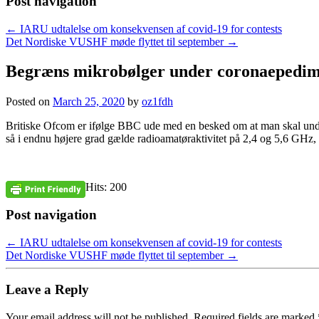
Post navigation
←
IARU udtalelse om konsekvensen af covid-19 for contests
Det Nordiske VUSHF møde flyttet til september
→
Begræns mikrobølger under coronaepedim
Posted on
March 25, 2020
by
oz1fdh
Britiske Ofcom er ifølge BBC ude med en besked om at man skal und
så i endnu højere grad gælde radioamatøraktivitet på 2,4 og 5,6 GHz,
Hits: 200
Post navigation
←
IARU udtalelse om konsekvensen af covid-19 for contests
Det Nordiske VUSHF møde flyttet til september
→
Leave a Reply
Your email address will not be published.
Required fields are marked