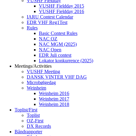
VUSHF Fieldday
VUSHF Fieldday 2015
VUSHF Fieldday 2016
IARU Contest Calendar
EDR VHF Reg1Test
Rules
Basic Contest Rules
NAC OZ
NAC MGM (2025)
NAC Open
EDR Juli contest
Lokator konkurrence (2025)
Meetings/Activities
VUSHF Meeting
DANSK VINTER VHF DAG
Microbølgedag
Weinheim
Weinheim 2016
Weinheim 2017
Weinheim 2018
Toplist/First
Toplist
OZ-First
DX Records
Båndrapporter