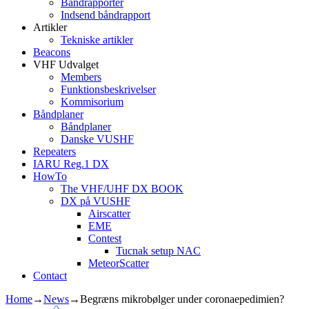
Båndrapporter
Indsend båndrapport
Artikler
Tekniske artikler
Beacons
VHF Udvalget
Members
Funktionsbeskrivelser
Kommisorium
Båndplaner
Båndplaner
Danske VUSHF
Repeaters
IARU Reg.1 DX
HowTo
The VHF/UHF DX BOOK
DX på VUSHF
Airscatter
EME
Contest
Tucnak setup NAC
MeteorScatter
Contact
Home
→
News
→
Begræns mikrobølger under coronaepedimien?