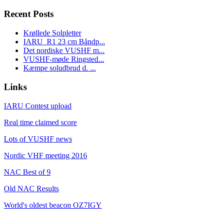
Recent Posts
Krøllede Solpletter
IARU_R1 23 cm Båndp...
Det nordiske VUSHF m...
VUSHF-møde Ringsted...
Kæmpe soludbrud d. ...
Links
IARU Contest upload
Real time claimed score
Lots of VUSHF news
Nordic VHF meeting 2016
NAC Best of 9
Old NAC Results
World's oldest beacon OZ7IGY