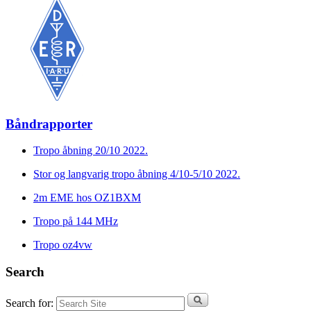
Båndrapporter
Tropo åbning 20/10 2022.
Stor og langvarig tropo åbning 4/10-5/10 2022.
2m EME hos OZ1BXM
Tropo på 144 MHz
Tropo oz4vw
Search
Search for: