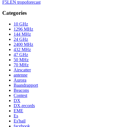
F5LEN tropoforecast
Categories
10 GHz
1296 MHz
144 MHz
24 GHz
2400 MHz
432 MHz
47 GHz
50 MHz
70 MHz
Airscatter
antenne
Aurora
Baandrapport
Beacons
Contest
DX
DX-records
EME
Es
Es'hail
facebook