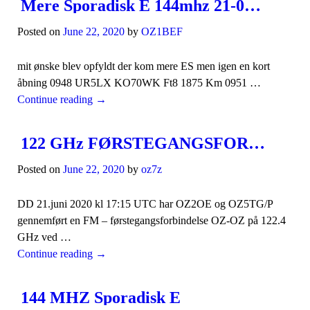
Mere Sporadisk E 144mhz 21-06-20
Posted on
June 22, 2020
by
OZ1BEF
mit ønske blev opfyldt der kom mere ES men igen en kort
åbning 0948 UR5LX KO70WK Ft8 1875 Km 0951 …
Continue reading
→
122 GHz FØRSTEGANGSFORBINDELSE OZ – OZ
Posted on
June 22, 2020
by
oz7z
DD 21.juni 2020 kl 17:15 UTC har OZ2OE og OZ5TG/P
gennemført en FM – førstegangsforbindelse OZ-OZ på 122.4
GHz ved …
Continue reading
→
144 MHZ Sporadisk E