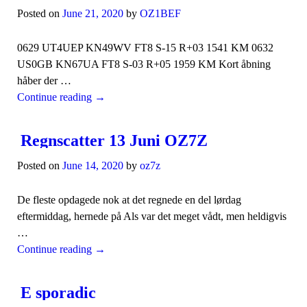
Posted on
June 21, 2020
by
OZ1BEF
0629 UT4UEP KN49WV FT8 S-15 R+03 1541 KM 0632
US0GB KN67UA FT8 S-03 R+05 1959 KM Kort åbning
håber der …
Continue reading
→
Regnscatter 13 Juni OZ7Z
Posted on
June 14, 2020
by
oz7z
De fleste opdagede nok at det regnede en del lørdag
eftermiddag, hernede på Als var det meget vådt, men heldigvis
…
Continue reading
→
E sporadic