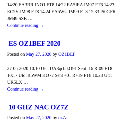
14:20 EA3BR JNO1 FT8 14:22 EA5IEA IM97 FT8 14:23
EC5V IM98 FT8 14:24 EA5WU IM99 FT8 15:33 IS0GFR
JM49 SSB …
Continue reading
→
ES OZ1BEF 2020
Posted on
May 27, 2020
by
OZ1BEF
27-05-2020 10:10 Utc: UA3qcb kO91 Sent -16 R-09 FT8
10:17 Utc :R5WM KO72 Sent +01 R+19 FT8 10.23 Utc:
UR5LX …
Continue reading
→
10 GHZ NAC OZ7Z
Posted on
May 27, 2020
by
oz7z