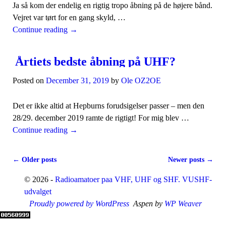
Ja så kom der endelig en rigtig tropo åbning på de højere bånd.
Vejret var tørt for en gang skyld, …
Continue reading
→
Årtiets bedste åbning på UHF?
Posted on
December 31, 2019
by
Ole OZ2OE
Det er ikke altid at Hepburns forudsigelser passer – men den
28/29. december 2019 ramte de rigtigt! For mig blev …
Continue reading
→
←
Older posts
Newer posts
→
Post navigation
© 2026 -
Radioamatoer paa VHF, UHF og SHF. VUSHF-
udvalget
Proudly powered by WordPress
Aspen by
WP Weaver