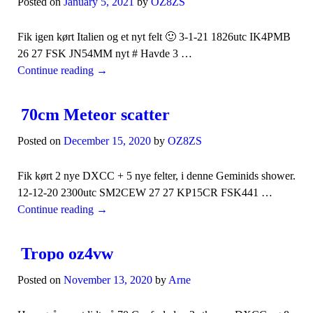
Posted on
January 5, 2021
by
OZ8ZS
Fik igen kørt Italien og et nyt felt 🙂 3-1-21 1826utc IK4PMB
26 27 FSK JN54MM nyt # Havde 3 …
Continue reading
→
70cm Meteor scatter
Posted on
December 15, 2020
by
OZ8ZS
Fik kørt 2 nye DXCC + 5 nye felter, i denne Geminids shower.
12-12-20 2300utc SM2CEW 27 27 KP15CR FSK441 …
Continue reading
→
Tropo oz4vw
Posted on
November 13, 2020
by
Arne