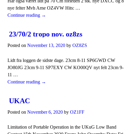
Har også været lidt på 70 Cm forleden 2 stk. nye DXCC og 8
nye felter Mvh Arne OZ4VW Hits: …
Continue reading
→
23/70/2 tropo nov. oz8zs
Posted on
November 13, 2020
by
OZ8ZS
Lidt fra loggen de sidste dage. 23cm 8-11 SP6GWD CW
JO80JG 23cm 9-11 SP7EXY CW KO00QV nyt felt 23cm 9-
11 …
Continue reading
→
UKAC
Posted on
November 6, 2020
by
OZ1FF
Limitation of Portable Operation in the UKuG Low Band