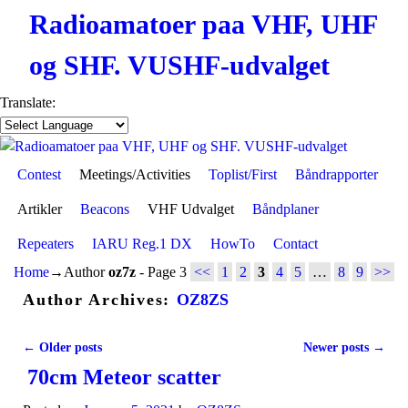
Radioamatoer paa VHF, UHF
og SHF. VUSHF-udvalget
Translate:
Contest
Skip to primary content
Skip to secondary content
Meetings/Activities
Toplist/First
Båndrapporter
Artikler
Beacons
VHF Udvalget
Båndplaner
Repeaters
IARU Reg.1 DX
HowTo
Contact
Home
→Author
oz7z
- Page 3
<<
1
2
3
4
5
…
8
9
>>
Author Archives:
OZ8ZS
←
Older posts
Newer posts
→
Post navigation
70cm Meteor scatter