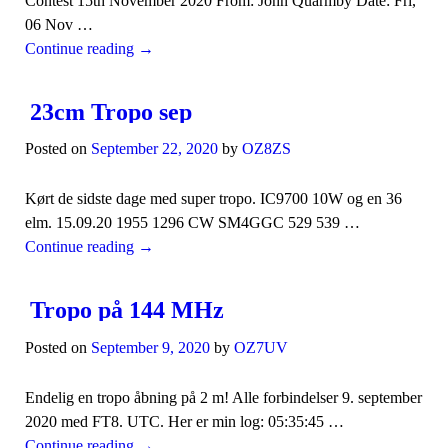
Contest 15th November 2020 From: John Quarmby Date: Fri,
06 Nov …
Continue reading
→
23cm Tropo sep
Posted on
September 22, 2020
by
OZ8ZS
Kørt de sidste dage med super tropo. IC9700 10W og en 36
elm. 15.09.20 1955 1296 CW SM4GGC 529 539 …
Continue reading
→
Tropo på 144 MHz
Posted on
September 9, 2020
by
OZ7UV
Endelig en tropo åbning på 2 m! Alle forbindelser 9. september
2020 med FT8. UTC. Her er min log: 05:35:45 …
Continue reading
→