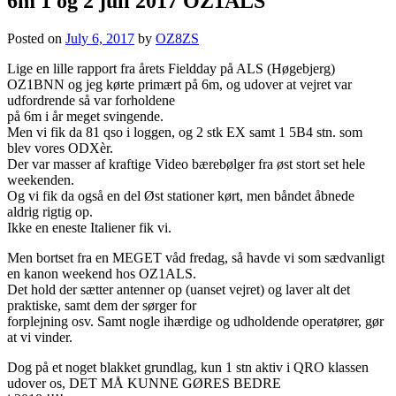
6m 1 og 2 juli 2017 OZ1ALS
Posted on
July 6, 2017
by
OZ8ZS
Lige en lille rapport fra årets Fieldday på ALS (Høgebjerg)
OZ1BNN og jeg kørte primært på 6m, og udover at vejret var
udfordrende så var forholdene
på 6m i år meget svingende.
Men vi fik da 81 qso i loggen, og 2 stk EX samt 1 5B4 stn. som
blev vores ODXèr.
Der var masser af kraftige Video bærebølger fra øst stort set hele
weekenden.
Og vi fik da også en del Øst stationer kørt, men båndet åbnede
aldrig rigtig op.
Ikke en eneste Italiener fik vi.
Men bortset fra en MEGET våd fredag, så havde vi som sædvanligt
en kanon weekend hos OZ1ALS.
Det hold der sætter antenner op (uanset vejret) og laver alt det
praktiske, samt dem der sørger for
forplejning osv. Samt nogle ihærdige og udholdende operatører, gør
at vi vinder.
Dog på et noget blakket grundlag, kun 1 stn aktiv i QRO klassen
udover os, DET MÅ KUNNE GØRES BEDRE