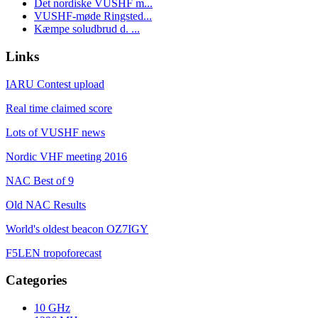
Det nordiske VUSHF m...
VUSHF-møde Ringsted...
Kæmpe soludbrud d. ...
Links
IARU Contest upload
Real time claimed score
Lots of VUSHF news
Nordic VHF meeting 2016
NAC Best of 9
Old NAC Results
World's oldest beacon OZ7IGY
F5LEN tropoforecast
Categories
10 GHz