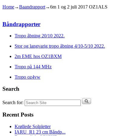
Home
→
Baandrapport
→
6m 1 og 2 juli 2017 OZ1ALS
Båndrapporter
Tropo åbning 20/10 2022.
Stor og langvarig tropo åbning 4/10-5/10 2022.
2m EME hos OZ1BXM
Tropo på 144 MHz
Tropo oz4vw
Search
Search for:
Recent Posts
Krøllede Solpletter
IARU_R1 23 cm Båndp...