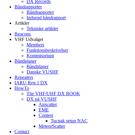
DX Records
Båndrapporter
Båndrapporter
Indsend båndrapport
Artikler
Tekniske artikler
Beacons
VHF Udvalget
Members
Funktionsbeskrivelser
Kommisorium
Båndplaner
Båndplaner
Danske VUSHF
Repeaters
IARU Reg.1 DX
HowTo
The VHF/UHF DX BOOK
DX på VUSHF
Airscatter
EME
Contest
Tucnak setup NAC
MeteorScatter
Contact