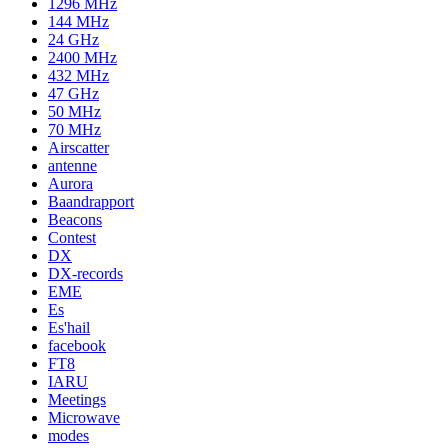
1296 MHz
144 MHz
24 GHz
2400 MHz
432 MHz
47 GHz
50 MHz
70 MHz
Airscatter
antenne
Aurora
Baandrapport
Beacons
Contest
DX
DX-records
EME
Es
Es'hail
facebook
FT8
IARU
Meetings
Microwave
modes