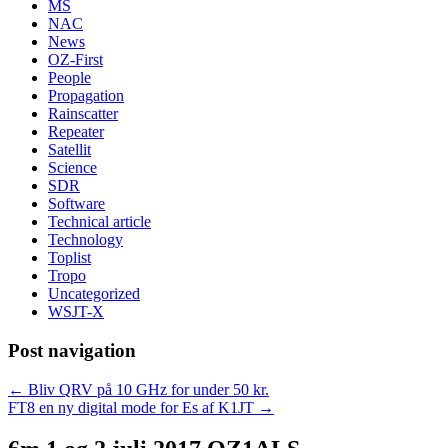
MS
NAC
News
OZ-First
People
Propagation
Rainscatter
Repeater
Satellit
Science
SDR
Software
Technical article
Technology
Toplist
Tropo
Uncategorized
WSJT-X
Post navigation
←
Bliv QRV på 10 GHz for under 50 kr.
FT8 en ny digital mode for Es af K1JT
→