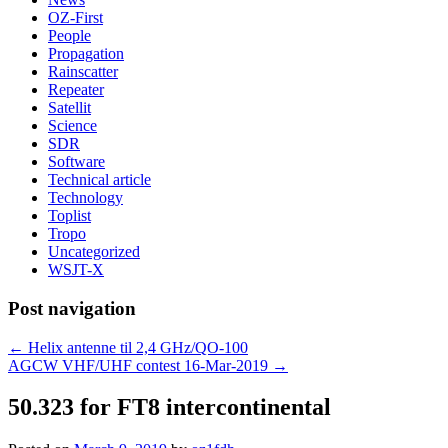
OZ-First
People
Propagation
Rainscatter
Repeater
Satellit
Science
SDR
Software
Technical article
Technology
Toplist
Tropo
Uncategorized
WSJT-X
Post navigation
←
Helix antenne til 2,4 GHz/QO-100
AGCW VHF/UHF contest 16-Mar-2019
→
50.323 for FT8 intercontinental