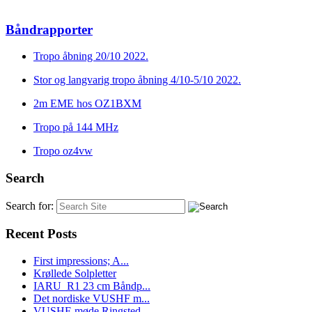
Båndrapporter
Tropo åbning 20/10 2022.
Stor og langvarig tropo åbning 4/10-5/10 2022.
2m EME hos OZ1BXM
Tropo på 144 MHz
Tropo oz4vw
Search
Search for:
Recent Posts
First impressions; A...
Krøllede Solpletter
IARU_R1 23 cm Båndp...
Det nordiske VUSHF m...
VUSHF-møde Ringsted...