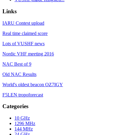
Links
IARU Contest upload
Real time claimed score
Lots of VUSHF news
Nordic VHF meeting 2016
NAC Best of 9
Old NAC Results
World's oldest beacon OZ7IGY
F5LEN tropoforecast
Categories
10 GHz
1296 MHz
144 MHz
24 GHz