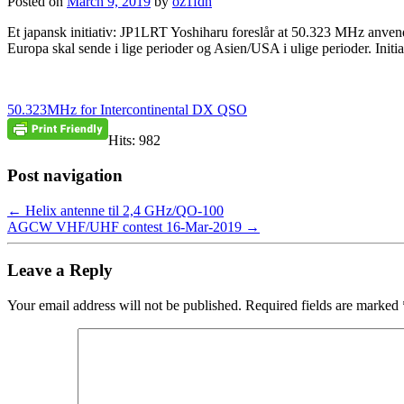
Posted on
March 9, 2019
by
oz1fdh
Et japansk initiativ: JP1LRT Yoshiharu foreslår at 50.323 MHz anv
Europa skal sende i lige perioder og Asien/USA i ulige perioder. Initia
50.323MHz for Intercontinental DX QSO
Hits: 982
Post navigation
←
Helix antenne til 2,4 GHz/QO-100
AGCW VHF/UHF contest 16-Mar-2019
→
Leave a Reply
Your email address will not be published.
Required fields are marked