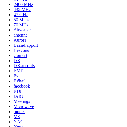
2400 MHz
432 MHz
47 GHz
50 MHz
70 MHz
Airscatter
antenne
Aurora
Baandrapport
Beacons
Contest
DX
DX-records
EME
Es
Es'hail
facebook
FT8
IARU
Meetings
Microwave
modes
MS
NAC
News