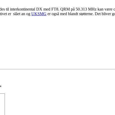
endes til interkontinental DX med FT8. QRM på 50.313 MHz kan være o
tivet er slået an og
UKSMG
er også med blandt støtterne. Det bliver 
*