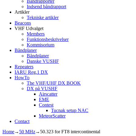
Båndrapporter
Indsend båndrapport
Artikler
Tekniske artikler
Beacons
VHF Udvalget
Members
Funktionsbeskrivelser
Kommisorium
Båndplaner
Båndplaner
Danske VUSHF
Repeaters
IARU Reg.1 DX
HowTo
The VHF/UHF DX BOOK
DX på VUSHF
Airscatter
EME
Contest
Tucnak setup NAC
MeteorScatter
Contact
Home
→
50 MHz
→
50.323 for FT8 intercontinental