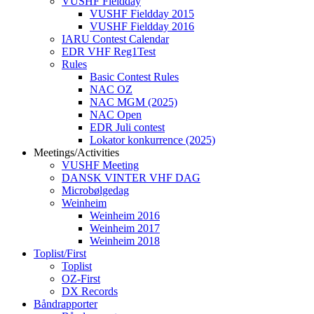
VUSHF Fieldday
VUSHF Fieldday 2015
VUSHF Fieldday 2016
IARU Contest Calendar
EDR VHF Reg1Test
Rules
Basic Contest Rules
NAC OZ
NAC MGM (2025)
NAC Open
EDR Juli contest
Lokator konkurrence (2025)
Meetings/Activities
VUSHF Meeting
DANSK VINTER VHF DAG
Microbølgedag
Weinheim
Weinheim 2016
Weinheim 2017
Weinheim 2018
Toplist/First
Toplist
OZ-First
DX Records
Båndrapporter