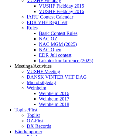
VUSHF Fieldday
VUSHF Fieldday 2015
VUSHF Fieldday 2016
IARU Contest Calendar
EDR VHF Reg1Test
Rules
Basic Contest Rules
NAC OZ
NAC MGM (2025)
NAC Open
EDR Juli contest
Lokator konkurrence (2025)
Meetings/Activities
VUSHF Meeting
DANSK VINTER VHF DAG
Microbølgedag
Weinheim
Weinheim 2016
Weinheim 2017
Weinheim 2018
Toplist/First
Toplist
OZ-First
DX Records
Båndrapporter