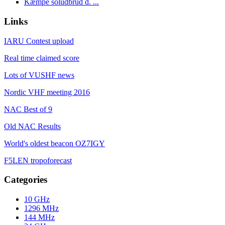
Kæmpe soludbrud d. ...
Links
IARU Contest upload
Real time claimed score
Lots of VUSHF news
Nordic VHF meeting 2016
NAC Best of 9
Old NAC Results
World's oldest beacon OZ7IGY
F5LEN tropoforecast
Categories
10 GHz
1296 MHz
144 MHz