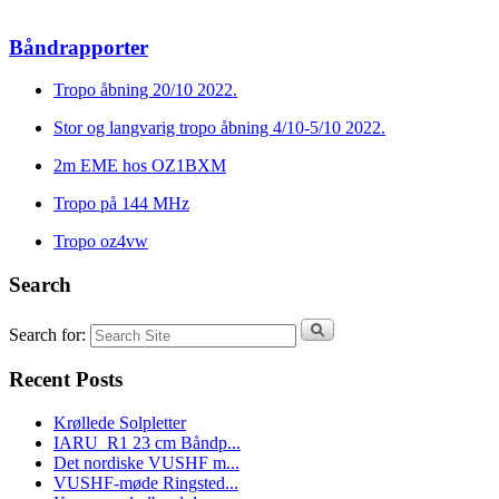
Båndrapporter
Tropo åbning 20/10 2022.
Stor og langvarig tropo åbning 4/10-5/10 2022.
2m EME hos OZ1BXM
Tropo på 144 MHz
Tropo oz4vw
Search
Search for:
Recent Posts
Krøllede Solpletter
IARU_R1 23 cm Båndp...
Det nordiske VUSHF m...
VUSHF-møde Ringsted...