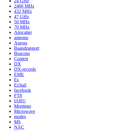
24 GHz
2400 MHz
432 MHz
47 GHz
50 MHz
70 MHz
Airscatter
antenne
Aurora
Baandrapport
Beacons
Contest
DX
DX-records
EME
Es
Es'hail
facebook
FT8
IARU
Meetings
Microwave
modes
MS
NAC