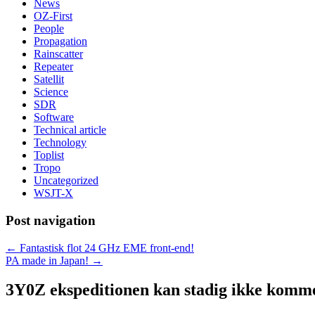
News
OZ-First
People
Propagation
Rainscatter
Repeater
Satellit
Science
SDR
Software
Technical article
Technology
Toplist
Tropo
Uncategorized
WSJT-X
Post navigation
←
Fantastisk flot 24 GHz EME front-end!
PA made in Japan!
→
3Y0Z ekspeditionen kan stadig ikke komme