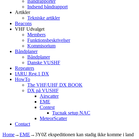
Båndrapporter
Indsend båndrapport
Artikler
Tekniske artikler
Beacons
VHF Udvalget
Members
Funktionsbeskrivelser
Kommisorium
Båndplaner
Båndplaner
Danske VUSHF
Repeaters
IARU Reg.1 DX
HowTo
The VHF/UHF DX BOOK
DX på VUSHF
Airscatter
EME
Contest
Tucnak setup NAC
MeteorScatter
Contact
Home
→
EME
→
3Y0Z ekspeditionen kan stadig ikke komme i land