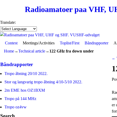
Radioamatoer paa VHF, U
Translate:
Contest
Skip to primary content
Skip to secondary content
Meetings/Activities
Toplist/First
Båndrapporter
Ar
Home
→
Technical article
→
122 GHz fra down under
←
Po
Båndrapporter
1
Tropo åbning 20/10 2022.
Po
Stor og langvarig tropo åbning 4/10-5/10 2022.
2m EME hos OZ1BXM
Rad
ama
Tropo på 144 MHz
er 
Tropo oz4vw
for
Search