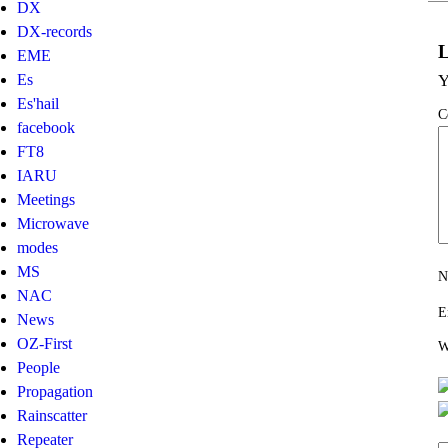
DX
DX-records
L
EME
Es
Y
Es'hail
C
facebook
FT8
IARU
Meetings
Microwave
modes
MS
N
NAC
E
News
OZ-First
W
People
Propagation
Rainscatter
Repeater