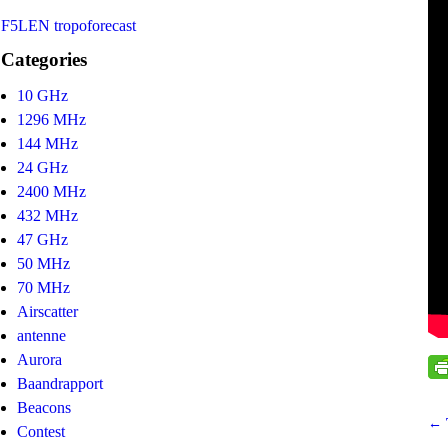
F5LEN tropoforecast
Categories
10 GHz
1296 MHz
144 MHz
24 GHz
2400 MHz
432 MHz
47 GHz
50 MHz
70 MHz
Airscatter
antenne
Aurora
Baandrapport
Beacons
←
Po
Contest