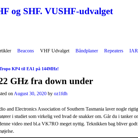
HF og SHF. VUSHF-udvalget
tikler
Beacons
VHF Udvalget
Båndplaner
Repeaters
IAR
Tropo KP4 til EA1 på 144MHz!
st navigation
22 GHz fra down under
sted on
August 30, 2020
by
oz1fdh
io and Electronics Association of Southern Tasmania laver nogle rigtig
tører i studiet som virkelig ved hvad de snakker om. Går du i tanker 
denne video med bl.a VK7RO meget nyttig. Teknikken bag bliver godt f
nøjelse.