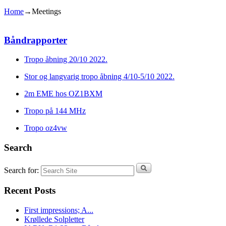
Home
→
Meetings
Båndrapporter
Tropo åbning 20/10 2022.
Stor og langvarig tropo åbning 4/10-5/10 2022.
2m EME hos OZ1BXM
Tropo på 144 MHz
Tropo oz4vw
Search
Search for:
Recent Posts
First impressions; A...
Krøllede Solpletter