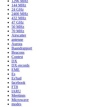
1296 MHz
144 MHz
24 GHz
2400 MHz
432 MHz
47 GHz
50 MHz
70 MHz
Airscatter
antenne
Aurora
Baandrapport
Beacons
Contest
DX
DX-records
EME
Es
Es'hail
facebook
FT8
IARU
Meetings
Microwave
modes