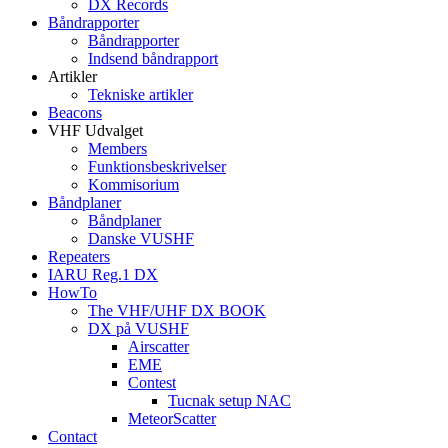
DX Records
Båndrapporter
Båndrapporter
Indsend båndrapport
Artikler
Tekniske artikler
Beacons
VHF Udvalget
Members
Funktionsbeskrivelser
Kommisorium
Båndplaner
Båndplaner
Danske VUSHF
Repeaters
IARU Reg.1 DX
HowTo
The VHF/UHF DX BOOK
DX på VUSHF
Airscatter
EME
Contest
Tucnak setup NAC
MeteorScatter
Contact