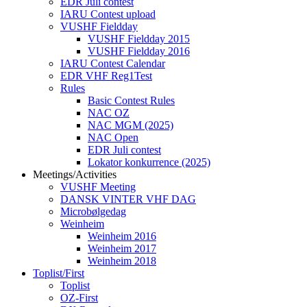
EDR Juli contest
IARU Contest upload
VUSHF Fieldday
VUSHF Fieldday 2015
VUSHF Fieldday 2016
IARU Contest Calendar
EDR VHF Reg1Test
Rules
Basic Contest Rules
NAC OZ
NAC MGM (2025)
NAC Open
EDR Juli contest
Lokator konkurrence (2025)
Meetings/Activities
VUSHF Meeting
DANSK VINTER VHF DAG
Microbølgedag
Weinheim
Weinheim 2016
Weinheim 2017
Weinheim 2018
Toplist/First
Toplist
OZ-First