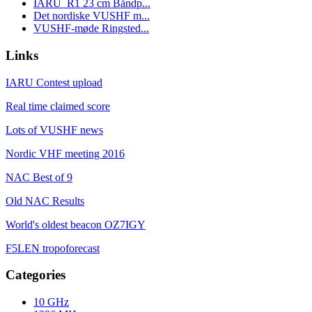
IARU_R1 23 cm Båndp...
Det nordiske VUSHF m...
VUSHF-møde Ringsted...
Links
IARU Contest upload
Real time claimed score
Lots of VUSHF news
Nordic VHF meeting 2016
NAC Best of 9
Old NAC Results
World's oldest beacon OZ7IGY
F5LEN tropoforecast
Categories
10 GHz